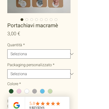
Portachiavi macramè
Prezzo
3,00 €
Quantità
*
Packaging personalizzato
*
Colore
*
Inserisci l'iniziale del nome
(facoltativo)