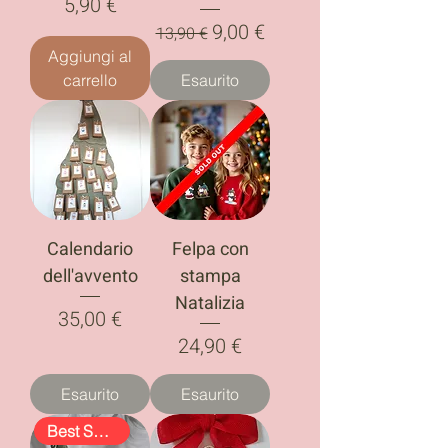
Prezzo
5,90 €
Prezzo regolare
Prezzo scontato
9,00 €
13,90 €
Aggiungi al
carrello
Esaurito
Calendario
Felpa con
dell'avvento
stampa
Natalizia
Prezzo
35,00 €
Prezzo
24,90 €
Esaurito
Esaurito
Best Seller