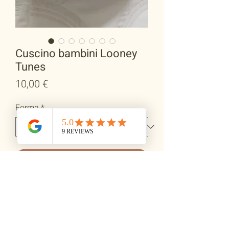
Cuscino bambini Looney
Tunes
Prezzo
10,00 €
Forma
*
Aggiungi al carrello
Regala dolcezza e comfort con il
nostro
cuscino per bambini Looney
Tunes
, realizzato a mano con
materiali soffici e delicati, perfetti per