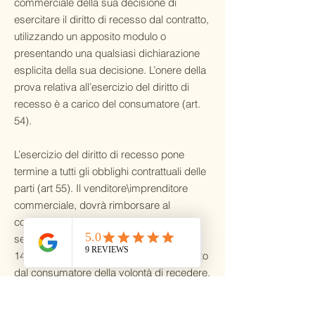
commerciale della sua decisione di
esercitare il diritto di recesso dal contratto,
utilizzando un apposito modulo o
presentando una qualsiasi dichiarazione
esplicita della sua decisione. L’onere della
prova relativa all’esercizio del diritto di
recesso è a carico del consumatore (art.
54).
L’esercizio del diritto di recesso pone
termine a tutti gli obblighi contrattuali delle
parti (art 55). Il venditore\imprenditore
commerciale, dovrà rimborsare al
consumatore tutti i pagamenti ricevuti,
senza indebito ritardo e comunque entro
14 giorni dal giorno in cui è stato informato
dal consumatore della volontà di recedere.
Il venditore\imprenditore commerciale
esegue il rimborso utilizzando lo stesso